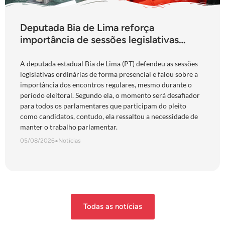
Deputada Bia de Lima reforça
importância de sessões legislativas
presenciais durante período eleitoral:
“obrigação com o povo de Goiás”
A deputada estadual Bia de Lima (PT) defendeu as sessões
legislativas ordinárias de forma presencial e falou sobre a
importância dos encontros regulares, mesmo durante o
período eleitoral. Segundo ela, o momento será desafiador
para todos os parlamentares que participam do pleito
como candidatos, contudo, ela ressaltou a necessidade de
manter o trabalho parlamentar.
05/08/2026
•
Notícias
Todas as notícias