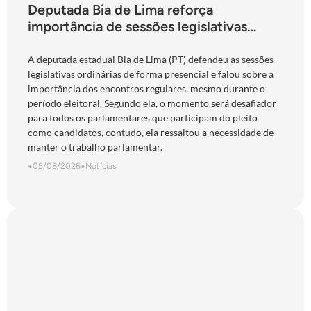
Deputada Bia de Lima reforça
importância de sessões legislativas
presenciais durante período eleitoral:
“obrigação com o povo de Goiás”
A deputada estadual Bia de Lima (PT) defendeu as sessões
legislativas ordinárias de forma presencial e falou sobre a
importância dos encontros regulares, mesmo durante o
período eleitoral. Segundo ela, o momento será desafiador
para todos os parlamentares que participam do pleito
como candidatos, contudo, ela ressaltou a necessidade de
manter o trabalho parlamentar.
•
05/08/2026
•
Notícias