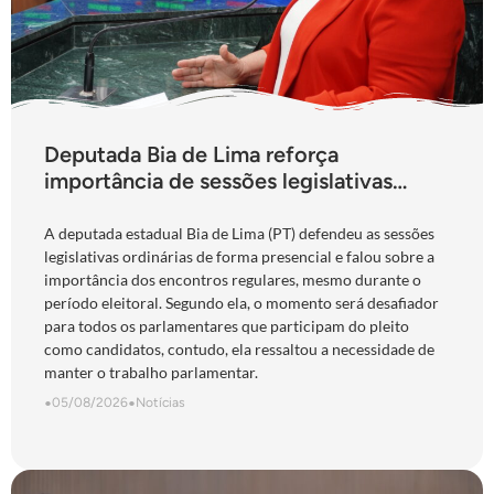
Deputada Bia de Lima reforça
importância de sessões legislativas
presenciais durante período eleitoral:
“obrigação com o povo de Goiás”
A deputada estadual Bia de Lima (PT) defendeu as sessões
legislativas ordinárias de forma presencial e falou sobre a
importância dos encontros regulares, mesmo durante o
período eleitoral. Segundo ela, o momento será desafiador
para todos os parlamentares que participam do pleito
como candidatos, contudo, ela ressaltou a necessidade de
manter o trabalho parlamentar.
•
05/08/2026
•
Notícias