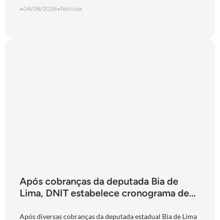
•
04/08/2026
•
Notícias
Após cobranças da deputada Bia de
Lima, DNIT estabelece cronograma de
obras para a ponte do Rio Claro, em
Jataí
Após diversas cobranças da deputada estadual Bia de Lima