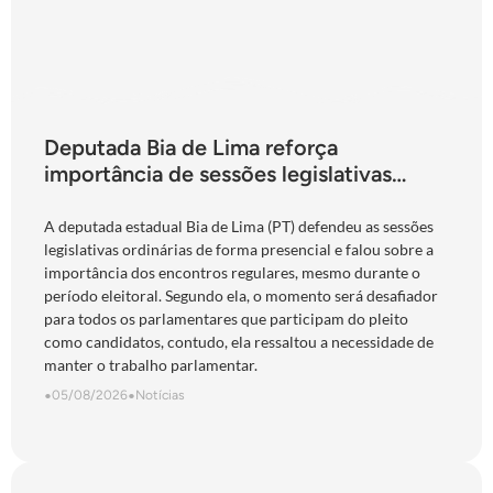
Deputada Bia de Lima reforça
importância de sessões legislativas
presenciais durante período eleitoral:
“obrigação com o povo de Goiás”
A deputada estadual Bia de Lima (PT) defendeu as sessões
legislativas ordinárias de forma presencial e falou sobre a
importância dos encontros regulares, mesmo durante o
período eleitoral. Segundo ela, o momento será desafiador
para todos os parlamentares que participam do pleito
como candidatos, contudo, ela ressaltou a necessidade de
manter o trabalho parlamentar.
•
05/08/2026
•
Notícias