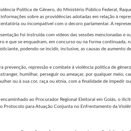
lência Política de Gênero, do Ministério Público Federal, Raq
ndo informações sobre as providências adotadas em relação à rep
entatória ou incompatível com o decoro parlamentar. A represe
presentação foi instruída com vídeos das sessões mencionadas e
ênero e que se enquadram, em concurso ou na forma continuada, na
oticiante, podendo-se incidir, inclusive, as causas de aumento de
a prevenção, repressão e combate à violência política de gênero
stranger, humilhar, perseguir ou ameaçar, por qualquer meio, ca
lher ou à sua cor, raça ou etnia, com a finalidade de impedir o
ncaminhado ao Procurador Regional Eleitoral em Goiás, o ilícito 
 no Protocolo para Atuação Conjunta no Enfrentamento da Violênc