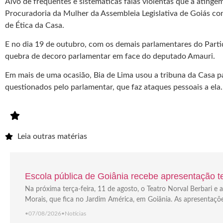
Alvo de frequentes e sistemáticas falas violentas que a ating
Procuradoria da Mulher da Assembleia Legislativa de Goiás co
de Ética da Casa.
E no dia 19 de outubro, com os demais parlamentares do Part
quebra de decoro parlamentar em face do deputado Amauri.
Em mais de uma ocasião, Bia de Lima usou a tribuna da Casa par
questionados pelo parlamentar, que faz ataques pessoais a ela.
Leia outras matérias
Escola pública de Goiânia recebe apresentação tea
Na próxima terça-feira, 11 de agosto, o Teatro Norval Berbari 
Morais, que fica no Jardim América, em Goiânia. As apresentaçõ
•
07/08/2026
•
Notícias