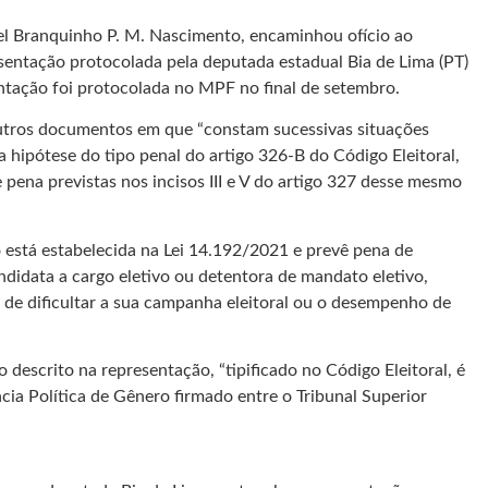
uel Branquinho P. M. Nascimento, encaminhou ofício ao
resentação protocolada pela deputada estadual Bia de Lima (PT)
ntação foi protocolada no MPF no final de setembro.
 outros documentos em que “constam sucessivas situações
 hipótese do tipo penal do artigo 326-B do Código Eleitoral,
 pena previstas nos incisos III e V do artigo 327 desse mesmo
 está estabelecida na Lei 14.192/2021 e prevê pena de
ndidata a cargo eletivo ou detentora de mandato eletivo,
u de dificultar a sua campanha eleitoral ou o desempenho de
descrito na representação, “tipificado no Código Eleitoral, é
ia Política de Gênero firmado entre o Tribunal Superior