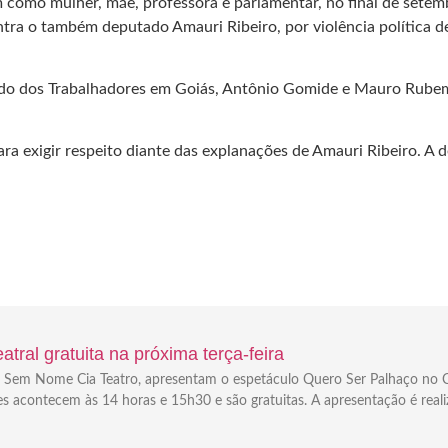
em como mulher, mãe, professora e parlamentar, no final de sete
ntra o também deputado Amauri Ribeiro, por violência política
ido dos Trabalhadores em Goiás, Antônio Gomide e Mauro Rubem
a exigir respeito diante das explanações de Amauri Ribeiro. A d
tral gratuita na próxima terça-feira
e a Sem Nome Cia Teatro, apresentam o espetáculo Quero Ser Palhaço no C
es acontecem às 14 horas e 15h30 e são gratuitas. A apresentação é real