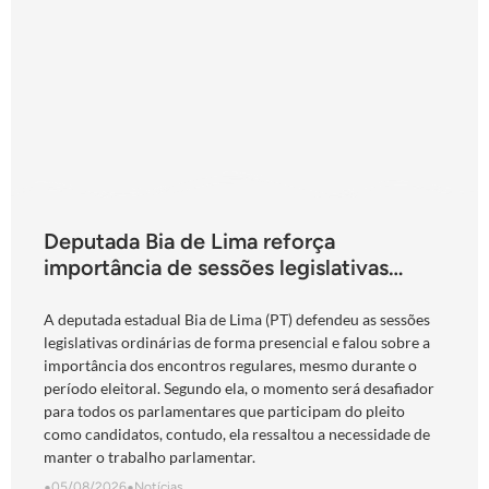
Deputada Bia de Lima reforça
importância de sessões legislativas
presenciais durante período eleitoral:
“obrigação com o povo de Goiás”
A deputada estadual Bia de Lima (PT) defendeu as sessões
legislativas ordinárias de forma presencial e falou sobre a
importância dos encontros regulares, mesmo durante o
período eleitoral. Segundo ela, o momento será desafiador
para todos os parlamentares que participam do pleito
como candidatos, contudo, ela ressaltou a necessidade de
manter o trabalho parlamentar.
•
05/08/2026
•
Notícias