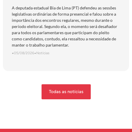
presenciais durante período eleitoral:
“obrigação com o povo de Goiás”
A deputada estadual Bia de Lima (PT) defendeu as sessões
legislativas ordinárias de forma presencial e falou sobre a
importância dos encontros regulares, mesmo durante o
período eleitoral. Segundo ela, o momento será desafiador
para todos os parlamentares que participam do pleito
como candidatos, contudo, ela ressaltou a necessidade de
manter o trabalho parlamentar.
•
05/08/2026
•
Notícias
Todas as notícias