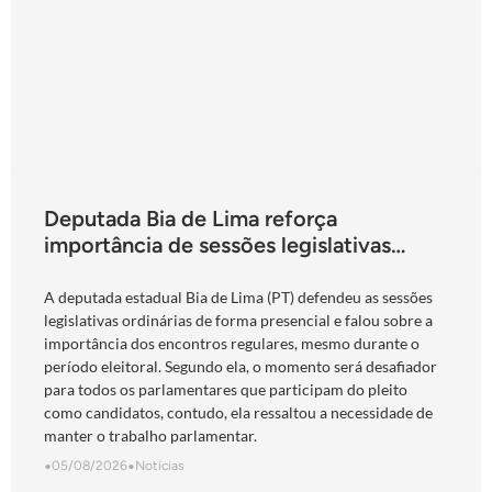
Deputada Bia de Lima reforça
importância de sessões legislativas
presenciais durante período eleitoral:
“obrigação com o povo de Goiás”
A deputada estadual Bia de Lima (PT) defendeu as sessões
legislativas ordinárias de forma presencial e falou sobre a
importância dos encontros regulares, mesmo durante o
período eleitoral. Segundo ela, o momento será desafiador
para todos os parlamentares que participam do pleito
como candidatos, contudo, ela ressaltou a necessidade de
manter o trabalho parlamentar.
•
05/08/2026
•
Notícias