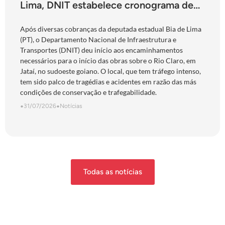
Lima, DNIT estabelece cronograma de
obras para a ponte do Rio Claro, em
Jataí
Após diversas cobranças da deputada estadual Bia de Lima
(PT), o Departamento Nacional de Infraestrutura e
Transportes (DNIT) deu início aos encaminhamentos
necessários para o início das obras sobre o Rio Claro, em
Jataí, no sudoeste goiano. O local, que tem tráfego intenso,
tem sido palco de tragédias e acidentes em razão das más
condições de conservação e trafegabilidade.
•
31/07/2026
•
Notícias
Todas as notícias