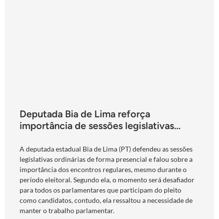
Deputada Bia de Lima reforça
importância de sessões legislativas
presenciais durante período eleitoral:
“obrigação com o povo de Goiás”
A deputada estadual Bia de Lima (PT) defendeu as sessões
legislativas ordinárias de forma presencial e falou sobre a
importância dos encontros regulares, mesmo durante o
período eleitoral. Segundo ela, o momento será desafiador
para todos os parlamentares que participam do pleito
como candidatos, contudo, ela ressaltou a necessidade de
manter o trabalho parlamentar.