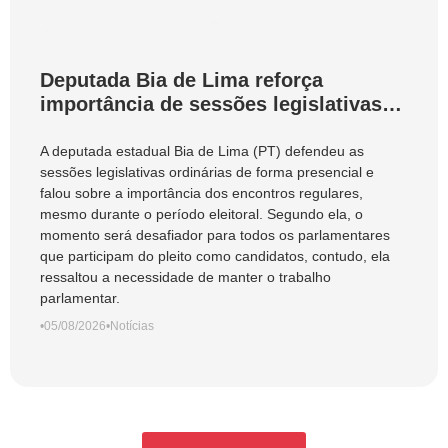
Deputada Bia de Lima reforça
importância de sessões legislativas
presenciais durante período eleitoral:
“obrigação com o povo de Goiás”
A deputada estadual Bia de Lima (PT) defendeu as
sessões legislativas ordinárias de forma presencial e
falou sobre a importância dos encontros regulares,
mesmo durante o período eleitoral. Segundo ela, o
momento será desafiador para todos os parlamentares
que participam do pleito como candidatos, contudo, ela
ressaltou a necessidade de manter o trabalho
parlamentar.
•
05/08/2026
•
Notícias