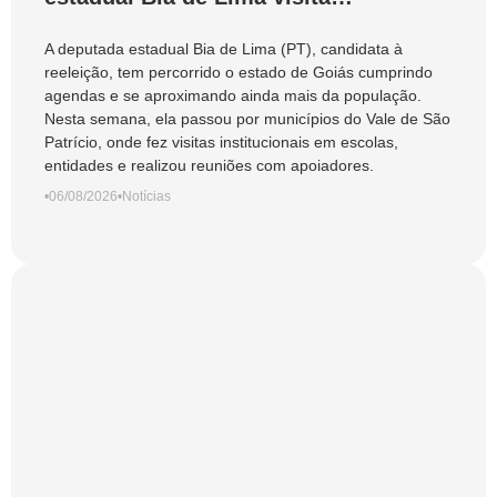
municípios do Vale do São Patrício e
do Norte goiano
A deputada estadual Bia de Lima (PT), candidata à
reeleição, tem percorrido o estado de Goiás cumprindo
agendas e se aproximando ainda mais da população.
Nesta semana, ela passou por municípios do Vale de São
Patrício, onde fez visitas institucionais em escolas,
entidades e realizou reuniões com apoiadores.
•
06/08/2026
•
Notícias