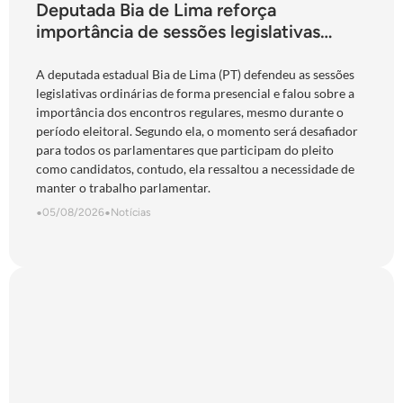
Deputada Bia de Lima reforça
importância de sessões legislativas
presenciais durante período eleitoral:
“obrigação com o povo de Goiás”
A deputada estadual Bia de Lima (PT) defendeu as sessões
legislativas ordinárias de forma presencial e falou sobre a
importância dos encontros regulares, mesmo durante o
período eleitoral. Segundo ela, o momento será desafiador
para todos os parlamentares que participam do pleito
como candidatos, contudo, ela ressaltou a necessidade de
manter o trabalho parlamentar.
•
05/08/2026
•
Notícias