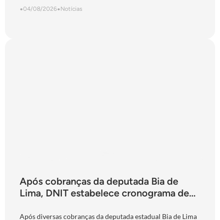
•
04/08/2026
•
Notícias
Após cobranças da deputada Bia de
Lima, DNIT estabelece cronograma de
obras para a ponte do Rio Claro, em
Jataí
Após diversas cobranças da deputada estadual Bia de Lima