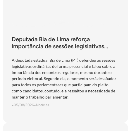
Deputada Bia de Lima reforça
importância de sessões legislativas
presenciais durante período eleitoral:
“obrigação com o povo de Goiás”
A deputada estadual Bia de Lima (PT) defendeu as sessões
legislativas ordinárias de forma presencial e falou sobre a
importância dos encontros regulares, mesmo durante o
período eleitoral. Segundo ela, o momento será desafiador
para todos os parlamentares que participam do pleito
como candidatos, contudo, ela ressaltou a necessidade de
manter o trabalho parlamentar.
•
05/08/2026
•
Notícias