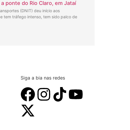
 ponte do Rio Claro, em Jataí
ansportes (DNIT) deu início aos
ue tem tráfego intenso, tem sido palco de
Siga a bia nas redes