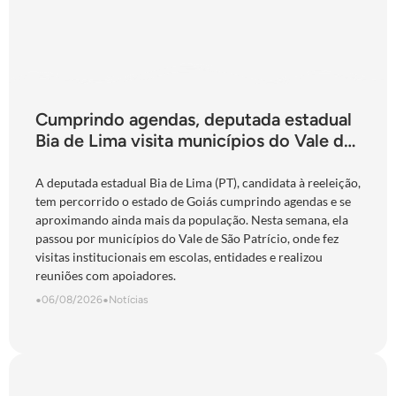
Cumprindo agendas, deputada estadual
Bia de Lima visita municípios do Vale do
São Patrício e do Norte goiano
A deputada estadual Bia de Lima (PT), candidata à reeleição,
tem percorrido o estado de Goiás cumprindo agendas e se
aproximando ainda mais da população. Nesta semana, ela
passou por municípios do Vale de São Patrício, onde fez
visitas institucionais em escolas, entidades e realizou
reuniões com apoiadores.
•
06/08/2026
•
Notícias