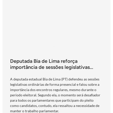
Deputada Bia de Lima reforça
importância de sessões legislativas
presenciais durante período eleitoral:
“obrigação com o povo de Goiás”
A deputada estadual Bia de Lima (PT) defendeu as sessões
legislativas ordinárias de forma presencial e falou sobre a
importância dos encontros regulares, mesmo durante o
período eleitoral. Segundo ela, o momento será desafiador
para todos os parlamentares que participam do pleito
como candidatos, contudo, ela ressaltou a necessidade de
manter o trabalho parlamentar.