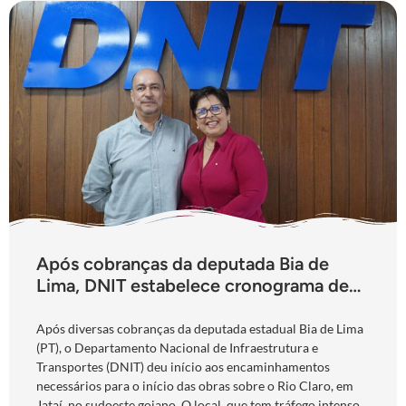
Após cobranças da deputada Bia de
Lima, DNIT estabelece cronograma de
obras para a ponte do Rio Claro, em
Jataí
Após diversas cobranças da deputada estadual Bia de Lima
(PT), o Departamento Nacional de Infraestrutura e
Transportes (DNIT) deu início aos encaminhamentos
necessários para o início das obras sobre o Rio Claro, em
Jataí, no sudoeste goiano. O local, que tem tráfego intenso,