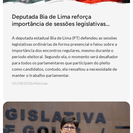
Deputada Bia de Lima reforça
importância de sessões legislativas
presenciais durante período eleitoral:
“obrigação com o povo de Goiás”
A deputada estadual Bia de Lima (PT) defendeu as sessões
legislativas ordinárias de forma presencial e falou sobre a
importância dos encontros regulares, mesmo durante o
período eleitoral. Segundo ela, o momento será desafiador
para todos os parlamentares que participam do pleito
como candidatos, contudo, ela ressaltou a necessidade de
manter o trabalho parlamentar.
05/08/2026
•
Notícias