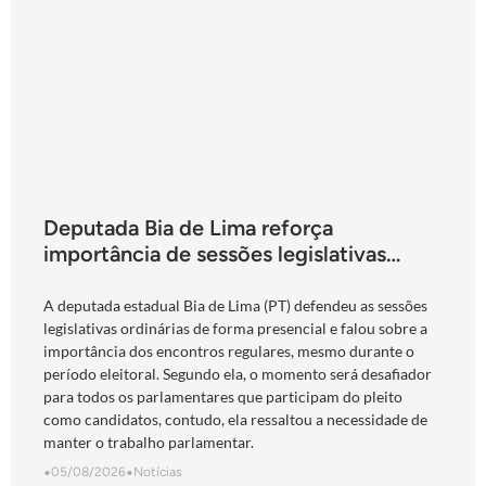
Deputada Bia de Lima reforça
importância de sessões legislativas
presenciais durante período eleitoral:
“obrigação com o povo de Goiás”
A deputada estadual Bia de Lima (PT) defendeu as sessões
legislativas ordinárias de forma presencial e falou sobre a
importância dos encontros regulares, mesmo durante o
período eleitoral. Segundo ela, o momento será desafiador
para todos os parlamentares que participam do pleito
como candidatos, contudo, ela ressaltou a necessidade de
manter o trabalho parlamentar.
•
05/08/2026
•
Notícias