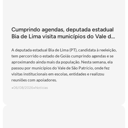
Cumprindo agendas, deputada estadual
Bia de Lima visita municípios do Vale do
São Patrício e do Norte goiano
A deputada estadual Bia de Lima (PT), candidata à reeleição,
tem percorrido o estado de Goiás cumprindo agendas e se
aproximando ainda mais da população. Nesta semana, ela
passou por municípios do Vale de São Patrício, onde fez
visitas institucionais em escolas, entidades e realizou
reuniões com apoiadores.
•
06/08/2026
•
Notícias