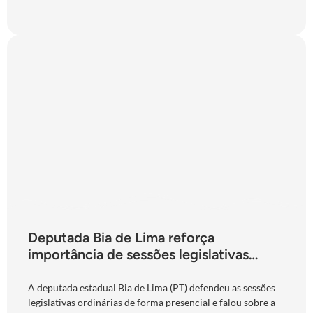
Deputada Bia de Lima reforça
importância de sessões legislativas
presenciais durante período eleitoral:
“obrigação com o povo de Goiás”
A deputada estadual Bia de Lima (PT) defendeu as sessões
legislativas ordinárias de forma presencial e falou sobre a