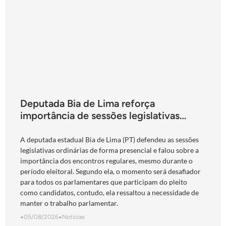
Deputada Bia de Lima reforça
importância de sessões legislativas
presenciais durante período eleitoral:
“obrigação com o povo de Goiás”
A deputada estadual Bia de Lima (PT) defendeu as sessões
legislativas ordinárias de forma presencial e falou sobre a
importância dos encontros regulares, mesmo durante o
período eleitoral. Segundo ela, o momento será desafiador
para todos os parlamentares que participam do pleito
como candidatos, contudo, ela ressaltou a necessidade de
manter o trabalho parlamentar.
•
05/08/2026
•
Notícias