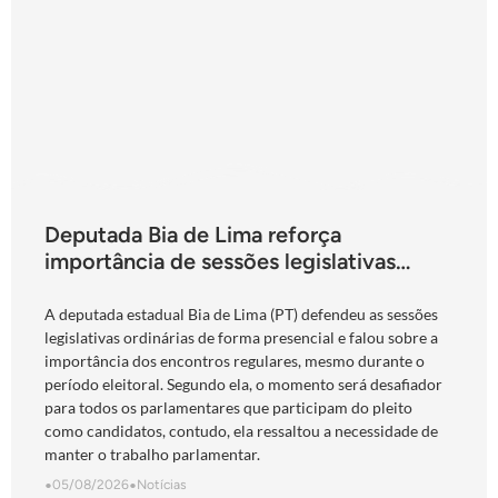
Deputada Bia de Lima reforça
importância de sessões legislativas
presenciais durante período eleitoral:
“obrigação com o povo de Goiás”
A deputada estadual Bia de Lima (PT) defendeu as sessões
legislativas ordinárias de forma presencial e falou sobre a
importância dos encontros regulares, mesmo durante o
período eleitoral. Segundo ela, o momento será desafiador
para todos os parlamentares que participam do pleito
como candidatos, contudo, ela ressaltou a necessidade de
manter o trabalho parlamentar.
•
05/08/2026
•
Notícias