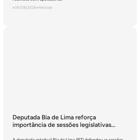
•
06/08/2026
•
Notícias
Deputada Bia de Lima reforça
importância de sessões legislativas
presenciais durante período eleitoral:
“obrigação com o povo de Goiás”
A deputada estadual Bia de Lima (PT) defendeu as sessões