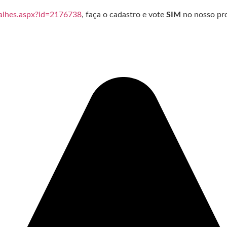
etalhes.aspx?id=2176738
, faça o cadastro e vote
SIM
no nosso pr