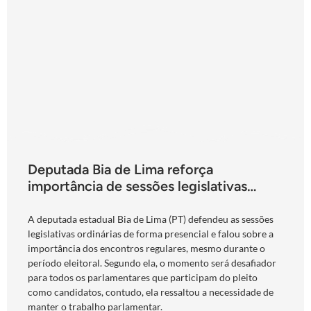
Deputada Bia de Lima reforça
importância de sessões legislativas
presenciais durante período eleitoral:
“obrigação com o povo de Goiás”
A deputada estadual Bia de Lima (PT) defendeu as sessões
legislativas ordinárias de forma presencial e falou sobre a
importância dos encontros regulares, mesmo durante o
período eleitoral. Segundo ela, o momento será desafiador
para todos os parlamentares que participam do pleito
como candidatos, contudo, ela ressaltou a necessidade de
manter o trabalho parlamentar.