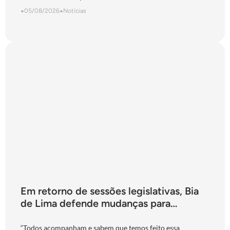
•
05/08/2026
•
Notícias
Em retorno de sessões legislativas, Bia
de Lima defende mudanças para
fortalecimento do Ipasgo
“Todos acompanham e sabem que temos feito essa