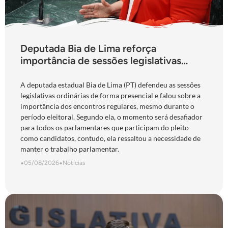
Deputada Bia de Lima reforça
importância de sessões legislativas
presenciais durante período eleitoral:
“obrigação com o povo de Goiás”
A deputada estadual Bia de Lima (PT) defendeu as sessões
legislativas ordinárias de forma presencial e falou sobre a
importância dos encontros regulares, mesmo durante o
período eleitoral. Segundo ela, o momento será desafiador
para todos os parlamentares que participam do pleito
como candidatos, contudo, ela ressaltou a necessidade de
manter o trabalho parlamentar.
•
05/08/2026
•
Notícias