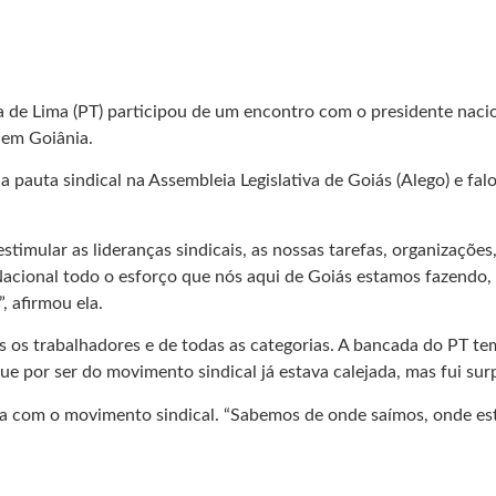
ia de Lima (PT) participou de um encontro com o presidente naci
 em Goiânia.
a pauta sindical na Assembleia Legislativa de Goiás (Alego) e f
timular as lideranças sindicais, as nossas tarefas, organizações
ional todo o esforço que nós aqui de Goiás estamos fazendo, p
 afirmou ela.
dos os trabalhadores e de todas as categorias. A bancada do PT t
ue por ser do movimento sindical já estava calejada, mas fui su
a com o movimento sindical. “Sabemos de onde saímos, onde esta