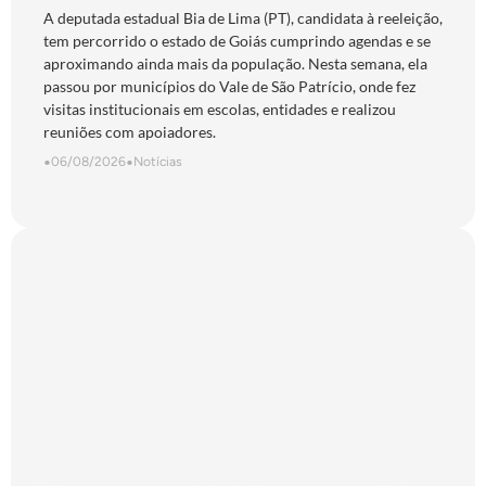
A deputada estadual Bia de Lima (PT), candidata à reeleição,
tem percorrido o estado de Goiás cumprindo agendas e se
aproximando ainda mais da população. Nesta semana, ela
passou por municípios do Vale de São Patrício, onde fez
visitas institucionais em escolas, entidades e realizou
reuniões com apoiadores.
•
06/08/2026
•
Notícias