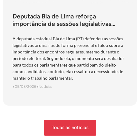
Deputada Bia de Lima reforça
importância de sessões legislativas
presenciais durante período eleitoral:
“obrigação com o povo de Goiás”
A deputada estadual Bia de Lima (PT) defendeu as sessões
legislativas ordinárias de forma presencial e falou sobre a
importância dos encontros regulares, mesmo durante o
período eleitoral. Segundo ela, o momento será desafiador
para todos os parlamentares que participam do pleito
como candidatos, contudo, ela ressaltou a necessidade de
manter o trabalho parlamentar.
•
05/08/2026
•
Notícias
Todas as notícias