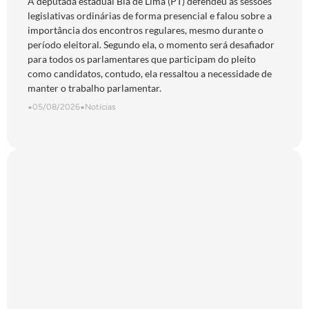
“obrigação com o povo de Goiás”
A deputada estadual Bia de Lima (PT) defendeu as sessões
legislativas ordinárias de forma presencial e falou sobre a
importância dos encontros regulares, mesmo durante o
período eleitoral. Segundo ela, o momento será desafiador
para todos os parlamentares que participam do pleito
como candidatos, contudo, ela ressaltou a necessidade de
manter o trabalho parlamentar.
•
05/08/2026
•
Notícias