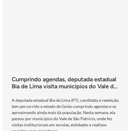
Cumprindo agendas, deputada estadual
Bia de Lima visita municípios do Vale do
São Patrício e do Norte goiano
A deputada estadual Bia de Lima (PT), candidata à reeleição,
tem percorrido o estado de Goiás cumprindo agendas e se
aproximando ainda mais da população. Nesta semana, ela
passou por municípios do Vale de São Patrício, onde fez
visitas institucionais em escolas, entidades e realizou
reuniões com apoiadores.