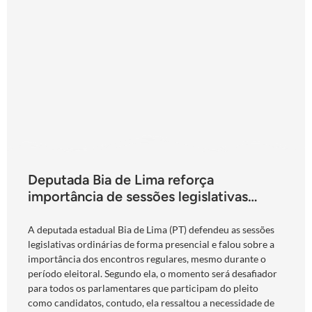
Deputada Bia de Lima reforça
importância de sessões legislativas
presenciais durante período eleitoral:
“obrigação com o povo de Goiás”
A deputada estadual Bia de Lima (PT) defendeu as sessões
legislativas ordinárias de forma presencial e falou sobre a
importância dos encontros regulares, mesmo durante o
período eleitoral. Segundo ela, o momento será desafiador
para todos os parlamentares que participam do pleito
como candidatos, contudo, ela ressaltou a necessidade de