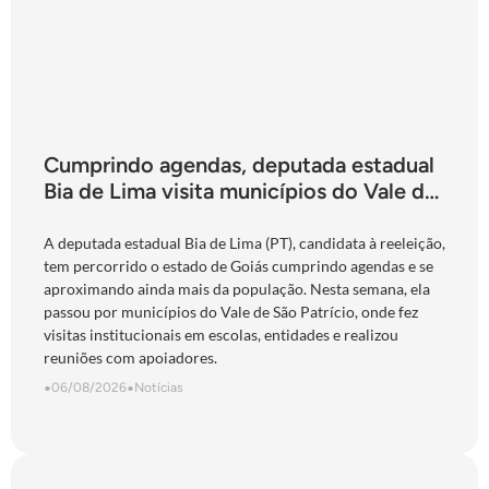
Cumprindo agendas, deputada estadual
Bia de Lima visita municípios do Vale do
São Patrício e do Norte goiano
A deputada estadual Bia de Lima (PT), candidata à reeleição,
tem percorrido o estado de Goiás cumprindo agendas e se
aproximando ainda mais da população. Nesta semana, ela
passou por municípios do Vale de São Patrício, onde fez
visitas institucionais em escolas, entidades e realizou
reuniões com apoiadores.
•
06/08/2026
•
Notícias