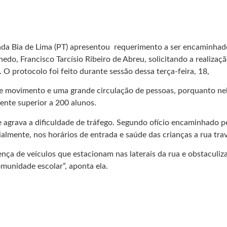
ada Bia de Lima (PT) apresentou requerimento a ser encaminhado
do, Francisco Tarcísio Ribeiro de Abreu, solicitando a realizaç
 protocolo foi feito durante sessão dessa terça-feira, 18,
de movimento e uma grande circulação de pessoas, porquanto nel
ente superior a 200 alunos.
grava a dificuldade de tráfego. Segundo ofício encaminhado pela
almente, nos horários de entrada e saúde das crianças a rua trava
ença de veículos que estacionam nas laterais da rua e obstaculi
omunidade escolar”, aponta ela.