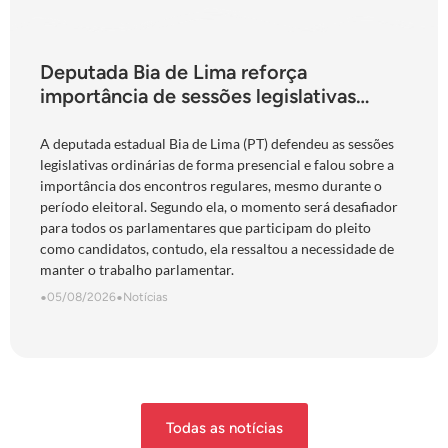
Deputada Bia de Lima reforça
importância de sessões legislativas
presenciais durante período eleitoral:
“obrigação com o povo de Goiás”
A deputada estadual Bia de Lima (PT) defendeu as sessões
legislativas ordinárias de forma presencial e falou sobre a
importância dos encontros regulares, mesmo durante o
período eleitoral. Segundo ela, o momento será desafiador
para todos os parlamentares que participam do pleito
como candidatos, contudo, ela ressaltou a necessidade de
manter o trabalho parlamentar.
•
05/08/2026
•
Notícias
Todas as notícias