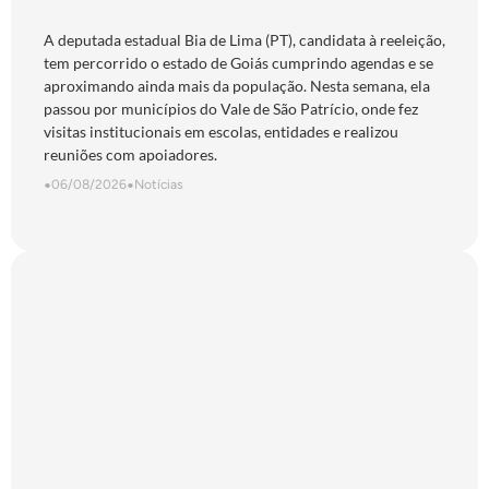
São Patrício e do Norte goiano
A deputada estadual Bia de Lima (PT), candidata à reeleição,
tem percorrido o estado de Goiás cumprindo agendas e se
aproximando ainda mais da população. Nesta semana, ela
passou por municípios do Vale de São Patrício, onde fez
visitas institucionais em escolas, entidades e realizou
reuniões com apoiadores.
•
06/08/2026
•
Notícias