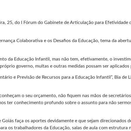
eira, 25, do I Fórum do Gabinete de Articulação para Efetivida
vernança Colaborativa e os Desafios da Educação, tema da aber
nto da Educação Infantil, mas não tem, efetivamente, o investi
óprio governo, multas e outras medidas possam ser aplicados p
rio e Previsão de Recursos para a Educação Infantil”, Bia de 
, conheçam o seu orçamento, não fiquem nas mãos de secretários
samos ter conhecimento profundo sobre o assunto para não sermo
 Goiás faça os aportes devidamente e que sejam direcionados de
para os trabalhadores da Educação, salas de aula com estrutura n