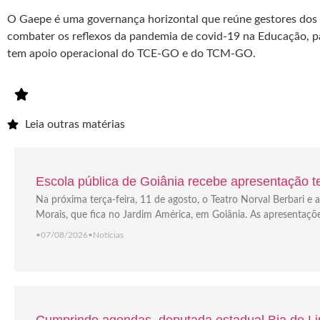
O Gaepe é uma governança horizontal que reúne gestores dos go
combater os reflexos da pandemia de covid-19 na Educação, pas
tem apoio operacional do TCE-GO e do TCM-GO.
Leia outras matérias
Escola pública de Goiânia recebe apresentação tea
Na próxima terça-feira, 11 de agosto, o Teatro Norval Berbari 
Morais, que fica no Jardim América, em Goiânia. As apresentaçõ
•
07/08/2026
•
Notícias
Cumprindo agendas, deputada estadual Bia de Lim