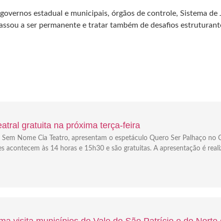
vernos estadual e municipais, órgãos de controle, Sistema de Ju
sou a ser permanente e tratar também de desafios estruturantes 
tral gratuita na próxima terça-feira
e a Sem Nome Cia Teatro, apresentam o espetáculo Quero Ser Palhaço no C
es acontecem às 14 horas e 15h30 e são gratuitas. A apresentação é real
a visita municípios do Vale do São Patrício e do Norte