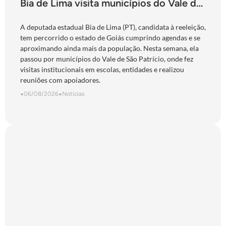
Bia de Lima visita municípios do Vale do
São Patrício e do Norte goiano
A deputada estadual Bia de Lima (PT), candidata à reeleição,
tem percorrido o estado de Goiás cumprindo agendas e se
aproximando ainda mais da população. Nesta semana, ela
passou por municípios do Vale de São Patrício, onde fez
visitas institucionais em escolas, entidades e realizou
reuniões com apoiadores.
•
06/08/2026
•
Notícias