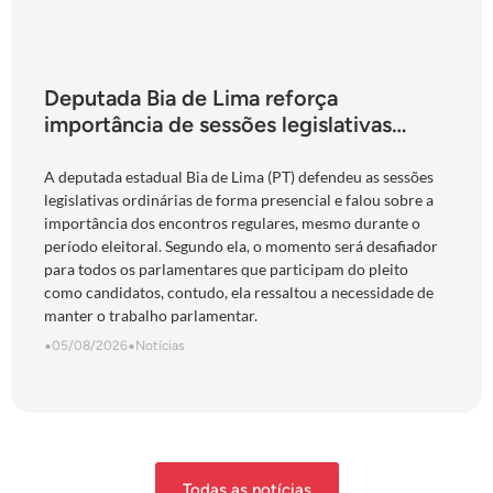
Deputada Bia de Lima reforça
importância de sessões legislativas
presenciais durante período eleitoral:
“obrigação com o povo de Goiás”
A deputada estadual Bia de Lima (PT) defendeu as sessões
legislativas ordinárias de forma presencial e falou sobre a
importância dos encontros regulares, mesmo durante o
período eleitoral. Segundo ela, o momento será desafiador
para todos os parlamentares que participam do pleito
como candidatos, contudo, ela ressaltou a necessidade de
manter o trabalho parlamentar.
•
05/08/2026
•
Notícias
Todas as notícias