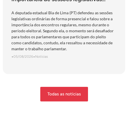
presenciais durante período eleitoral:
“obrigação com o povo de Goiás”
A deputada estadual Bia de Lima (PT) defendeu as sessões
legislativas ordinárias de forma presencial e falou sobre a
importância dos encontros regulares, mesmo durante o
período eleitoral. Segundo ela, o momento será desafiador
para todos os parlamentares que participam do pleito
como candidatos, contudo, ela ressaltou a necessidade de
manter o trabalho parlamentar.
•
05/08/2026
•
Notícias
Todas as notícias