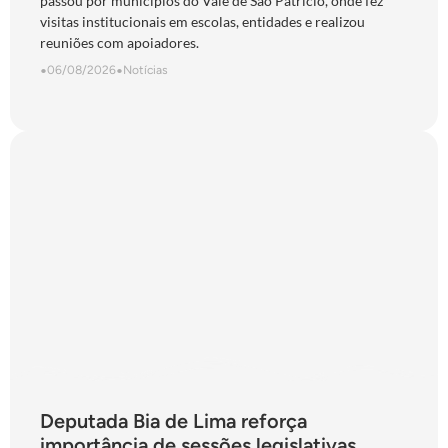
passou por municípios do Vale de São Patrício, onde fez
visitas institucionais em escolas, entidades e realizou
reuniões com apoiadores.
•
06/08/2026
•
Notícias
Deputada Bia de Lima reforça
importância de sessões legislativas