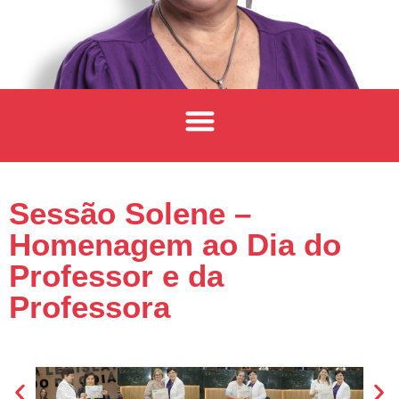
Sessão Solene –
Homenagem ao Dia do
Professor e da
Professora