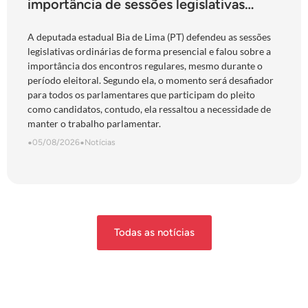
importância de sessões legislativas
presenciais durante período eleitoral:
“obrigação com o povo de Goiás”
A deputada estadual Bia de Lima (PT) defendeu as sessões
legislativas ordinárias de forma presencial e falou sobre a
importância dos encontros regulares, mesmo durante o
período eleitoral. Segundo ela, o momento será desafiador
para todos os parlamentares que participam do pleito
como candidatos, contudo, ela ressaltou a necessidade de
manter o trabalho parlamentar.
•
05/08/2026
•
Notícias
Todas as notícias