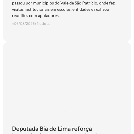
passou por municípios do Vale de São Patrício, onde fez
visitas institucionais em escolas, entidades e realizou
reuniões com apoiadores.
•
06/08/2026
•
Notícias
Deputada Bia de Lima reforça