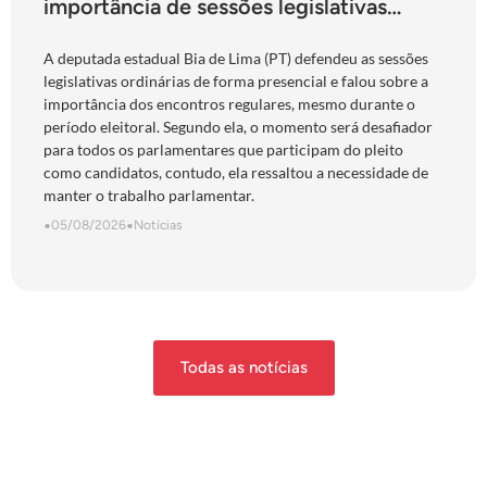
importância de sessões legislativas
presenciais durante período eleitoral:
“obrigação com o povo de Goiás”
A deputada estadual Bia de Lima (PT) defendeu as sessões
legislativas ordinárias de forma presencial e falou sobre a
importância dos encontros regulares, mesmo durante o
período eleitoral. Segundo ela, o momento será desafiador
para todos os parlamentares que participam do pleito
como candidatos, contudo, ela ressaltou a necessidade de
manter o trabalho parlamentar.
•
05/08/2026
•
Notícias
Todas as notícias