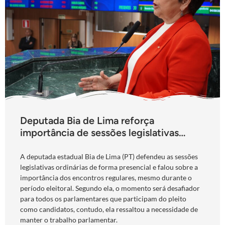
Deputada Bia de Lima reforça
importância de sessões legislativas
presenciais durante período eleitoral:
“obrigação com o povo de Goiás”
A deputada estadual Bia de Lima (PT) defendeu as sessões
legislativas ordinárias de forma presencial e falou sobre a
importância dos encontros regulares, mesmo durante o
período eleitoral. Segundo ela, o momento será desafiador
para todos os parlamentares que participam do pleito
como candidatos, contudo, ela ressaltou a necessidade de
manter o trabalho parlamentar.