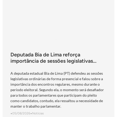
Deputada Bia de Lima reforça
importância de sessões legislativas
presenciais durante período eleitoral:
“obrigação com o povo de Goiás”
A deputada estadual Bia de Lima (PT) defendeu as sessões
legislativas ordinárias de forma presencial e falou sobre a
importância dos encontros regulares, mesmo durante o
período eleitoral. Segundo ela, o momento será desafiador
para todos os parlamentares que participam do pleito
como candidatos, contudo, ela ressaltou a necessidade de
manter o trabalho parlamentar.
•
05/08/2026
•
Notícias