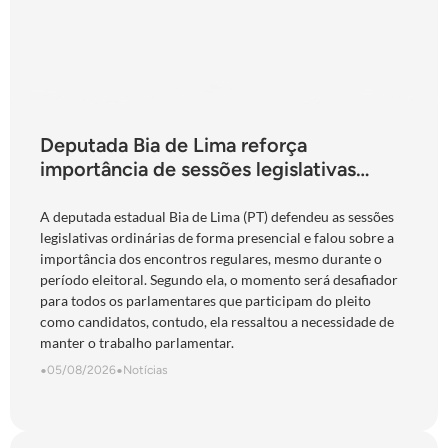
Deputada Bia de Lima reforça
importância de sessões legislativas
presenciais durante período eleitoral:
“obrigação com o povo de Goiás”
A deputada estadual Bia de Lima (PT) defendeu as sessões
legislativas ordinárias de forma presencial e falou sobre a
importância dos encontros regulares, mesmo durante o
período eleitoral. Segundo ela, o momento será desafiador
para todos os parlamentares que participam do pleito
como candidatos, contudo, ela ressaltou a necessidade de
manter o trabalho parlamentar.
•
05/08/2026
•
Notícias