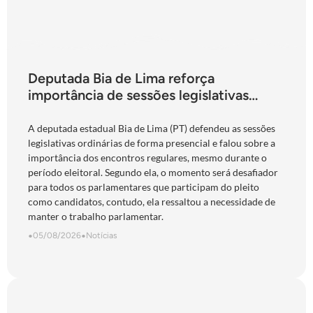
Deputada Bia de Lima reforça
importância de sessões legislativas
presenciais durante período eleitoral:
“obrigação com o povo de Goiás”
A deputada estadual Bia de Lima (PT) defendeu as sessões
legislativas ordinárias de forma presencial e falou sobre a
importância dos encontros regulares, mesmo durante o
período eleitoral. Segundo ela, o momento será desafiador
para todos os parlamentares que participam do pleito
como candidatos, contudo, ela ressaltou a necessidade de
manter o trabalho parlamentar.
•
05/08/2026
•
Notícias