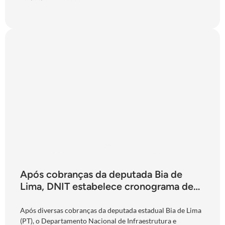
Após cobranças da deputada Bia de
Lima, DNIT estabelece cronograma de
obras para a ponte do Rio Claro, em
Jataí
Após diversas cobranças da deputada estadual Bia de Lima
(PT), o Departamento Nacional de Infraestrutura e