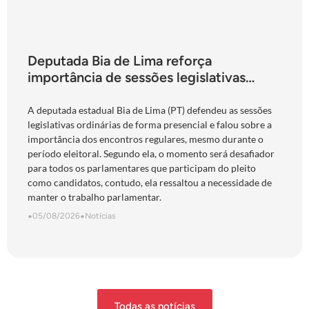
Deputada Bia de Lima reforça
importância de sessões legislativas
presenciais durante período eleitoral:
“obrigação com o povo de Goiás”
A deputada estadual Bia de Lima (PT) defendeu as sessões
legislativas ordinárias de forma presencial e falou sobre a
importância dos encontros regulares, mesmo durante o
período eleitoral. Segundo ela, o momento será desafiador
para todos os parlamentares que participam do pleito
como candidatos, contudo, ela ressaltou a necessidade de
manter o trabalho parlamentar.
•
05/08/2026
•
Notícias
Todas as notícias