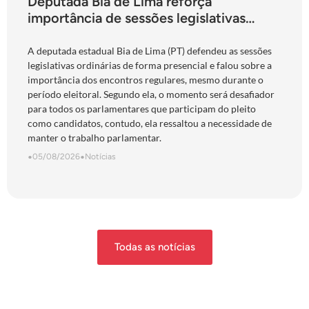
Deputada Bia de Lima reforça
importância de sessões legislativas
presenciais durante período eleitoral:
“obrigação com o povo de Goiás”
A deputada estadual Bia de Lima (PT) defendeu as sessões
legislativas ordinárias de forma presencial e falou sobre a
importância dos encontros regulares, mesmo durante o
período eleitoral. Segundo ela, o momento será desafiador
para todos os parlamentares que participam do pleito
como candidatos, contudo, ela ressaltou a necessidade de
manter o trabalho parlamentar.
•
05/08/2026
•
Notícias
Todas as notícias