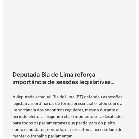
Deputada Bia de Lima reforça
importância de sessões legislativas
presenciais durante período eleitoral:
“obrigação com o povo de Goiás”
A deputada estadual Bia de Lima (PT) defendeu as sessões
legislativas ordinárias de forma presencial e falou sobre a
importância dos encontros regulares, mesmo durante o
período eleitoral. Segundo ela, o momento será desafiador
para todos os parlamentares que participam do pleito
como candidatos, contudo, ela ressaltou a necessidade de
manter o trabalho parlamentar.