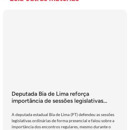
Deputada Bia de Lima reforça
importância de sessões legislativas
presenciais durante período eleitoral:
“obrigação com o povo de Goiás”
A deputada estadual Bia de Lima (PT) defendeu as sessões
legislativas ordinárias de forma presencial e falou sobre a
importância dos encontros regulares, mesmo durante o