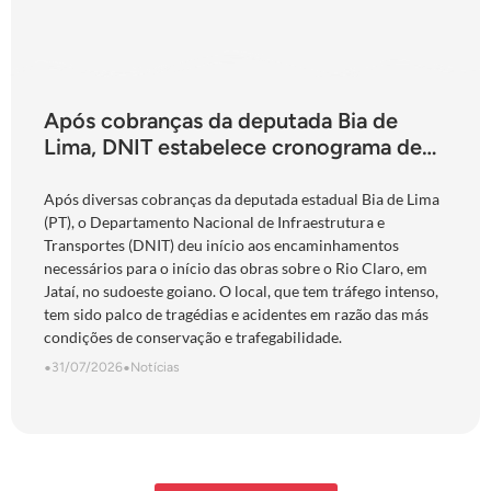
Após cobranças da deputada Bia de
Lima, DNIT estabelece cronograma de
obras para a ponte do Rio Claro, em
Jataí
Após diversas cobranças da deputada estadual Bia de Lima
(PT), o Departamento Nacional de Infraestrutura e
Transportes (DNIT) deu início aos encaminhamentos
necessários para o início das obras sobre o Rio Claro, em
Jataí, no sudoeste goiano. O local, que tem tráfego intenso,
tem sido palco de tragédias e acidentes em razão das más
condições de conservação e trafegabilidade.
•
31/07/2026
•
Notícias