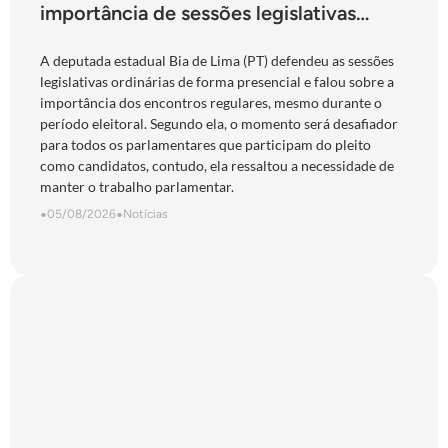
importância de sessões legislativas
presenciais durante período eleitoral:
“obrigação com o povo de Goiás”
A deputada estadual Bia de Lima (PT) defendeu as sessões
legislativas ordinárias de forma presencial e falou sobre a
importância dos encontros regulares, mesmo durante o
período eleitoral. Segundo ela, o momento será desafiador
para todos os parlamentares que participam do pleito
como candidatos, contudo, ela ressaltou a necessidade de
manter o trabalho parlamentar.
•
05/08/2026
•
Notícias