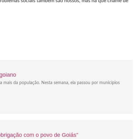
s problemas sociais também são nossos, mas há que chame de
 goiano
da mais da população. Nesta semana, ela passou por municípios
“obrigação com o povo de Goiás”