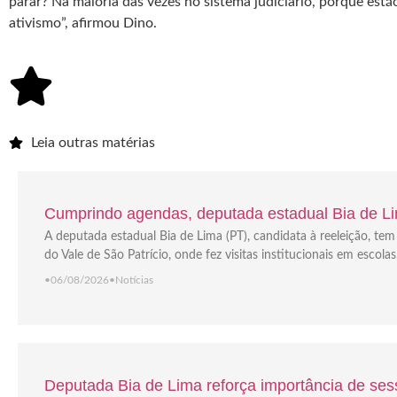
parar? Na maioria das vezes no sistema judiciário, porque es
ativismo”, afirmou Dino.
Leia outras matérias
Cumprindo agendas, deputada estadual Bia de Lim
A deputada estadual Bia de Lima (PT), candidata à reeleição, t
do Vale de São Patrício, onde fez visitas institucionais em escola
•
06/08/2026
•
Notícias
Deputada Bia de Lima reforça importância de sess