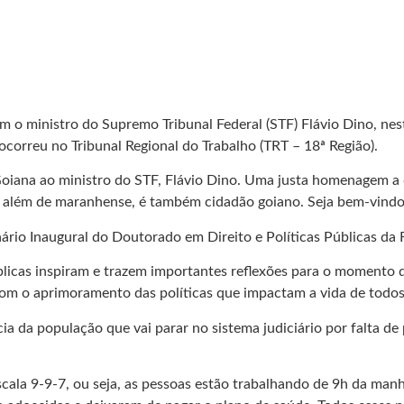
m o ministro do Supremo Tribunal Federal (STF) Flávio Dino, nest
ocorreu no Tribunal Regional do Trabalho (TRT – 18ª Região).
a Goiana ao ministro do STF, Flávio Dino. Uma justa homenagem a
a, além de maranhense, é também cidadão goiano. Seja bem-vindo,
ário Inaugural do Doutorado em Direito e Políticas Públicas da 
públicas inspiram e trazem importantes reflexões para o moment
om o aprimoramento das políticas que impactam a vida de todos
ia da população que vai parar no sistema judiciário por falta d
scala 9-9-7, ou seja, as pessoas estão trabalhando de 9h da manh