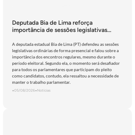
Deputada Bia de Lima reforça
importância de sessões legislativas
presenciais durante período eleitoral:
“obrigação com o povo de Goiás”
A deputada estadual Bia de Lima (PT) defendeu as sessões
legislativas ordinárias de forma presencial e falou sobre a
importância dos encontros regulares, mesmo durante o
período eleitoral. Segundo ela, o momento será desafiador
para todos os parlamentares que participam do pleito
como candidatos, contudo, ela ressaltou a necessidade de
manter o trabalho parlamentar.
•
05/08/2026
•
Notícias