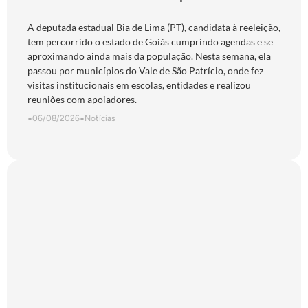
São Patrício e do Norte goiano
A deputada estadual Bia de Lima (PT), candidata à reeleição,
tem percorrido o estado de Goiás cumprindo agendas e se
aproximando ainda mais da população. Nesta semana, ela
passou por municípios do Vale de São Patrício, onde fez
visitas institucionais em escolas, entidades e realizou
reuniões com apoiadores.
•
06/08/2026
•
Notícias