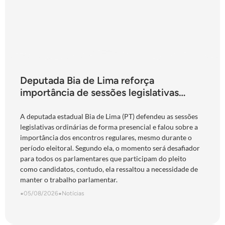
Deputada Bia de Lima reforça
importância de sessões legislativas
presenciais durante período eleitoral:
“obrigação com o povo de Goiás”
A deputada estadual Bia de Lima (PT) defendeu as sessões
legislativas ordinárias de forma presencial e falou sobre a
importância dos encontros regulares, mesmo durante o
período eleitoral. Segundo ela, o momento será desafiador
para todos os parlamentares que participam do pleito
como candidatos, contudo, ela ressaltou a necessidade de
manter o trabalho parlamentar.
•
05/08/2026
•
Notícias