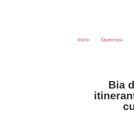
Início
Quem sou
Bia 
itinera
c