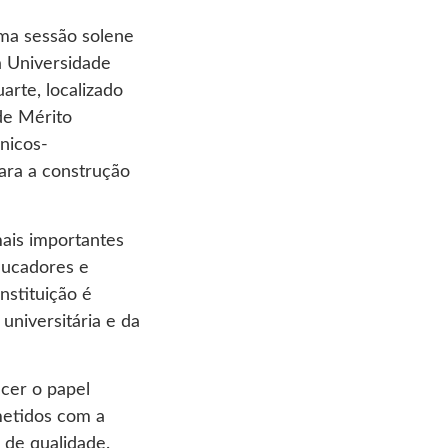
uma sessão solene
a Universidade
arte, localizado
 de Mérito
nicos-
ara a construção
mais importantes
ducadores e
nstituição é
universitária e da
cer o papel
metidos com a
 de qualidade.