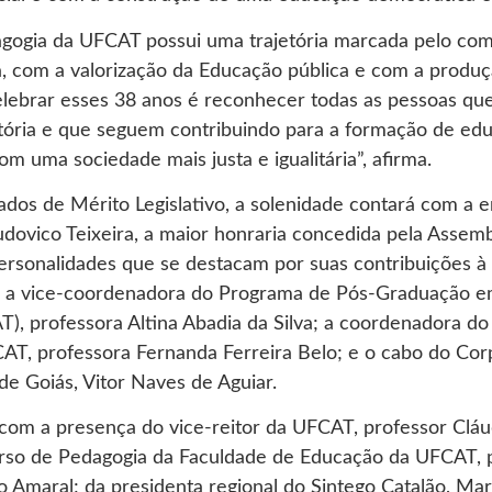
gogia da UFCAT possui uma trajetória marcada pelo co
 com a valorização da Educação pública e com a produ
lebrar esses 38 anos é reconhecer todas as pessoas qu
stória e que seguem contribuindo para a formação de ed
 uma sociedade mais justa e igualitária”, afirma.
ados de Mérito Legislativo, a solenidade contará com a 
ovico Teixeira, a maior honraria concedida pela Assembl
personalidades que se destacam por suas contribuições à
: a vice-coordenadora do Programa de Pós-Graduação 
 professora Altina Abadia da Silva; a coordenadora do
AT, professora Fernanda Ferreira Belo; e o cabo do Co
 de Goiás, Vitor Naves de Aguiar.
com a presença do vice-reitor da UFCAT, professor Cláu
urso de Pedagogia da Faculdade de Educação da UFCAT, 
o Amaral; da presidenta regional do Sintego Catalão, Ma