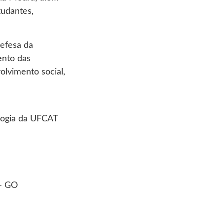
tudantes,
efesa da
ento das
olvimento social,
gogia da UFCAT
 – GO