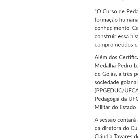
“O Curso de Peda
formação humana,
conhecimento. Ce
construir essa hi
comprometidos com
Além dos Certific
Medalha Pedro Lud
de Goiás, a três 
sociedade goiana
(PPGEDUC/UFCAT),
Pedagogia da UFC
Militar do Estado
A sessão contará 
da diretora do C
Cláudia Tavares d