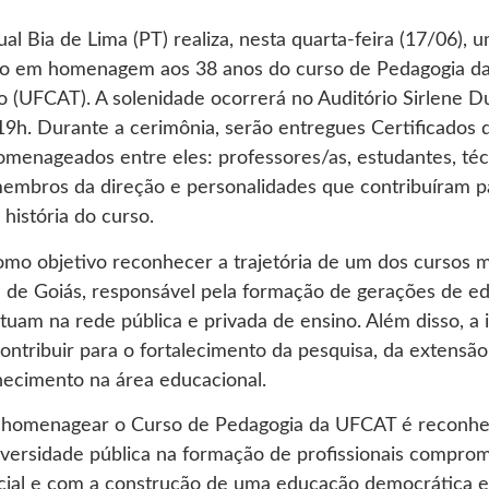
al Bia de Lima (PT) realiza, nesta quarta-feira (17/06), 
ego em homenagem aos 38 anos do curso de Pedagogia d
o (UFCAT). A solenidade ocorrerá no Auditório Sirlene Du
s 19h. Durante a cerimônia, serão entregues Certificados
homenageados entre eles: professores/as, estudantes, téc
membros da direção e personalidades que contribuíram p
história do curso.
como objetivo reconhecer a trajetória de um dos cursos 
e de Goiás, responsável pela formação de gerações de e
uam na rede pública e privada de ensino. Além disso, a i
ontribuir para o fortalecimento da pesquisa, da extensão 
ecimento na área educacional.
, homenagear o Curso de Pedagogia da UFCAT é reconhe
iversidade pública na formação de profissionais compro
cial e com a construção de uma educação democrática e