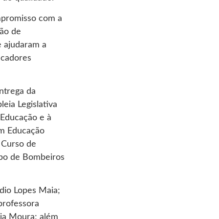
mpromisso com a
ção de
e ajudaram a
ucadores
entrega da
eia Legislativa
 Educação e à
em Educação
 Curso de
rpo de Bombeiros
dio Lopes Maia;
professora
ria Moura; além