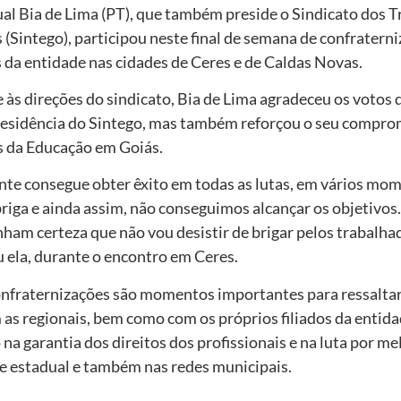
al Bia de Lima (PT), que também preside o Sindicato dos 
(Sintego), participou neste final de semana de confratern
s da entidade nas cidades de Ceres e de Caldas Novas.
e às direções do sindicato, Bia de Lima agradeceu os votos 
presidência do Sintego, mas também reforçou o seu comprom
is da Educação em Goiás.
te consegue obter êxito em todas as lutas, em vários mom
 briga e ainda assim, não conseguimos alcançar os objetivo
nham certeza que não vou desistir de brigar pelos trabalha
 ela, durante o encontro em Ceres.
onfraternizações são momentos importantes para ressaltar
 as regionais, bem como com os próprios filiados da entid
a garantia dos direitos dos profissionais e na luta por m
de estadual e também nas redes municipais.