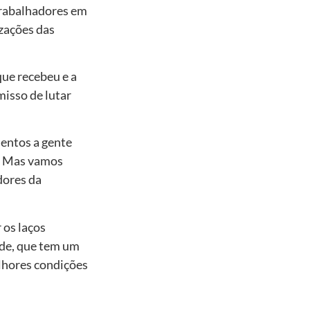
Trabalhadores em
izações das
que recebeu e a
isso de lutar
entos a gente
s. Mas vamos
dores da
 os laços
ade, que tem um
elhores condições