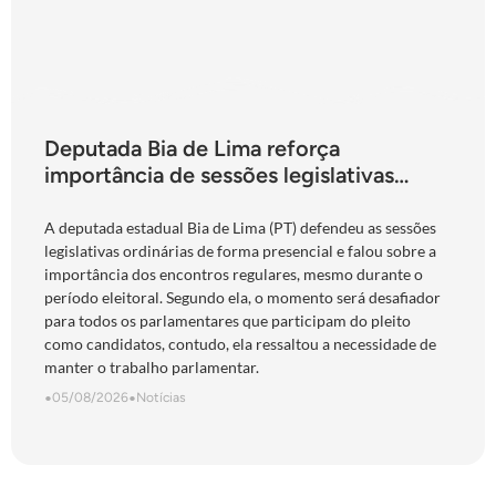
Deputada Bia de Lima reforça
importância de sessões legislativas
presenciais durante período eleitoral:
“obrigação com o povo de Goiás”
A deputada estadual Bia de Lima (PT) defendeu as sessões
legislativas ordinárias de forma presencial e falou sobre a
importância dos encontros regulares, mesmo durante o
período eleitoral. Segundo ela, o momento será desafiador
para todos os parlamentares que participam do pleito
como candidatos, contudo, ela ressaltou a necessidade de
manter o trabalho parlamentar.
•
05/08/2026
•
Notícias