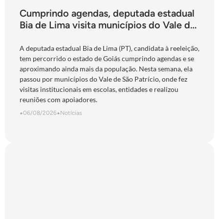
Cumprindo agendas, deputada estadual
Bia de Lima visita municípios do Vale do
São Patrício e do Norte goiano
A deputada estadual Bia de Lima (PT), candidata à reeleição,
tem percorrido o estado de Goiás cumprindo agendas e se
aproximando ainda mais da população. Nesta semana, ela
passou por municípios do Vale de São Patrício, onde fez
visitas institucionais em escolas, entidades e realizou
reuniões com apoiadores.
•
06/08/2026
•
Notícias